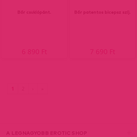
Bőr csuklópánt.
Bőr patentos bicepsz szíj.
6 890 Ft
7 690 Ft
(current)
Utolsó
1
2
›
»
oldal
A LEGNAGYOBB EROTIC SHOP