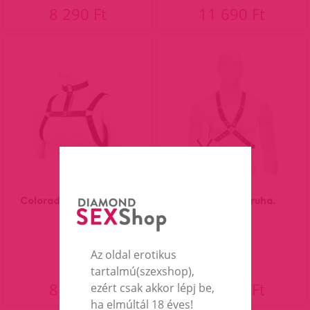
8 290 Ft
11 690 Ft
Colorado férfi szíjruha.
Bull dog bőr ruha.
Az oldal erotikus
tartalmú(szexshop),
8 490 Ft
13 990 Ft
ezért csak akkor lépj be,
ha elmúltál 18 éves!