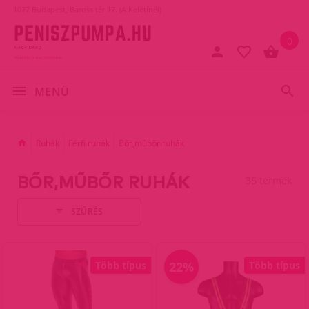
1077 Budapest, Baross tér 17. (A Keletinél)
0
MENÜ
Ruhák
Férfi ruhák
Bőr,műbőr ruhák
BŐR,MŰBŐR RUHÁK
35 termék
SZŰRÉS
Több típus
22%
Több típus