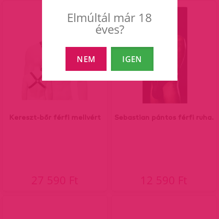
Elmúltál már 18
éves?
NEM
IGEN
Kereszt-bőr férfi mellvért
Sebastian pántos férfi ruha.
27 590 Ft
12 590 Ft