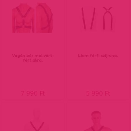
Vegán bőr mellvért-
Liam férfi szíjruha.
férfiakra.
7 990 Ft
5 990 Ft