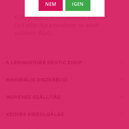
NEM
IGEN
Külföldre(EU) is rendelhetsz ezentúl
GLS-el(itt írja a rendszer az adott
szállítási díjat).
A LEGNAGYOBB EROTIC SHOP
MAXIMÁLIS DISZKRÉCIÓ
INGYENES SZÁLLÍTÁS
KEDVES KISZOLGÁLÁS