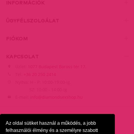
INFORMÁCIÓK
ÜGYFÉLSZOLGÁLAT
FIÓKOM
KAPCSOLAT
Üzlet:
1077 Budapest Baross tér 17.
Tel:
+36 20 250 2414
Nyitva: H - P: 10:00-19:00-ig,
SZ: 10:00 - 14:00-ig
E-mail:
info@diamondsexshop.hu
Az oldal sütiket használ a működés, a jobb
felhasználói élmény és a személyre szabott