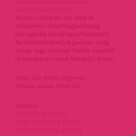
Szaktanácsadással,kedves
kiszolgálással várunk!
M
inden raktáron van amit az
oldalunkon látsz(Magyarország
legnagyobb szexshop-ja!3szinten!).
Rendelésed feladjuk gyorsan -még
aznap vagy másnap! Kivéve a postát -
itt lassabban tudjuk feladni(1-3nap).
Futár:25e felett ingyenes
feladás,alatta 990Ft-tól.
FoxPost:
0-5000Ft-ig :1990Ft
5000-15,000Ft-ig:1690Ft
15,000-25,000Ft-ig:990Ft