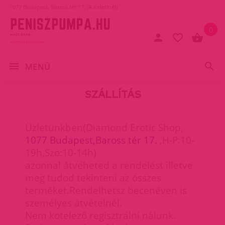
1077 Budapest, Baross tér 17. (A Keletinél)
0
MENÜ
SZÁLLÍTÁS
Üzletünkben(Diamond Erotic Shop,
1077 Budapest,Baross tér 17.
,H-P:10-
19h,Szo:10-14h)
azonnal átveheted a rendelést illetve
meg tudod tekinteni az összes
terméket.Rendelhetsz becenéven is
személyes átvételnél.
Nem kötelező regisztrálni nálunk.