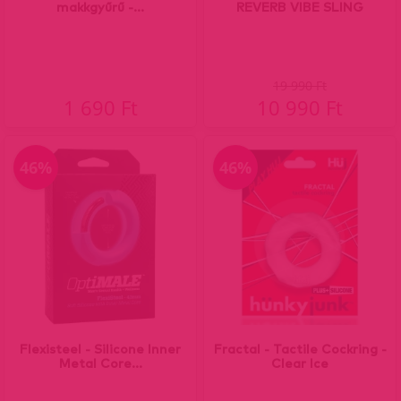
makkgyűrű -...
REVERB VIBE SLING
19 990 Ft
1 690 Ft
10 990 Ft
46%
46%
Flexisteel - Silicone Inner
Fractal - Tactile Cockring -
Metal Core...
Clear Ice