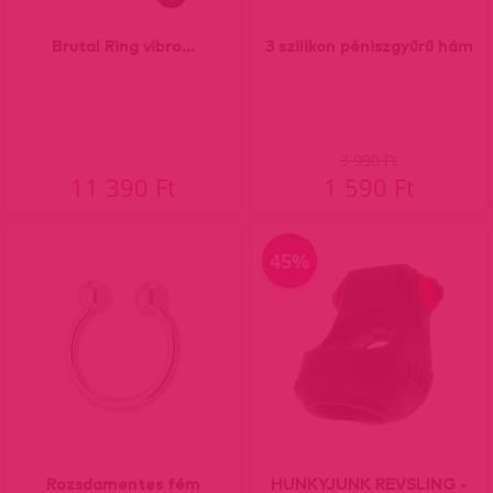
Brutal Ring vibro...
3 szilikon péniszgyűrű hám
3 990 Ft
11 390 Ft
1 590 Ft
45%
Rozsdamentes fém
HUNKYJUNK REVSLING -