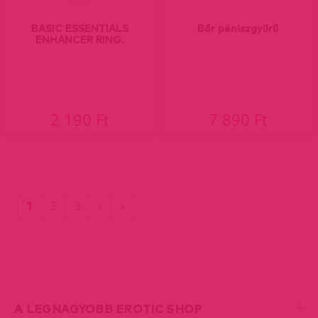
BASIC ESSENTIALS
Bőr péniszgyűrű
ENHANCER RING.
2 190 Ft
7 890 Ft
(current)
Utolsó
1
2
3
›
»
oldal
A LEGNAGYOBB EROTIC SHOP