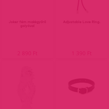
Joker fém makkgyűrű
Adjustable Love Ring.
golyóval
2 890 Ft
1 390 Ft