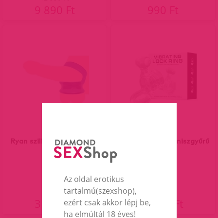
9 890 Ft
990 Ft
Ryan szilikon péniszgyűrű
Stephen vibro péniszgyűrű
Az oldal erotikus
tartalmú(szexshop),
3 290 Ft
4 290 Ft
ezért csak akkor lépj be,
ha elmúltál 18 éves!