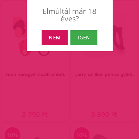
Elmúltál már 18
éves?
NEM
IGEN
Dean heregyűrű szilikonból.
Larry szilikon pénisz gyűrű.
3 790 Ft
3 890 Ft
10%
10%