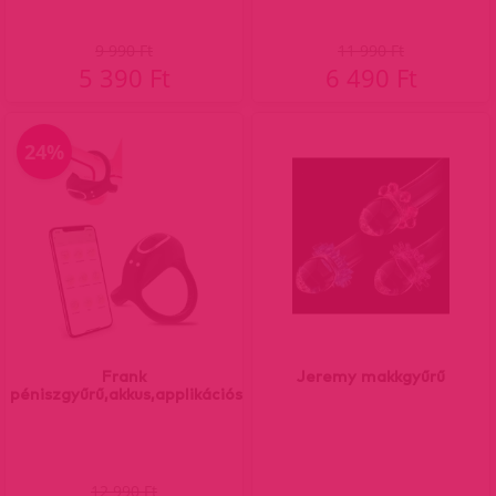
9 990 Ft
11 990 Ft
5 390 Ft
6 490 Ft
24%
Frank
Jeremy makkgyűrű
péniszgyűrű,akkus,applikációs
12 990 Ft