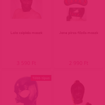
Lola csipkés maszk
Jane piros fűzős maszk
3 590 Ft
2 990 Ft
Több típus