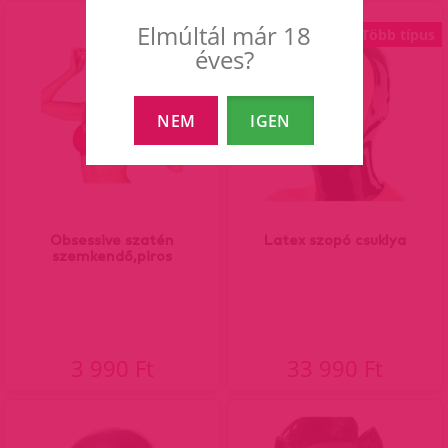
Elmúltál már 18
Több típus
éves?
NEM
IGEN
Obsessive szatén
Latex szopó csuklya
szemkendő,piros
3 990 Ft
33 990 Ft