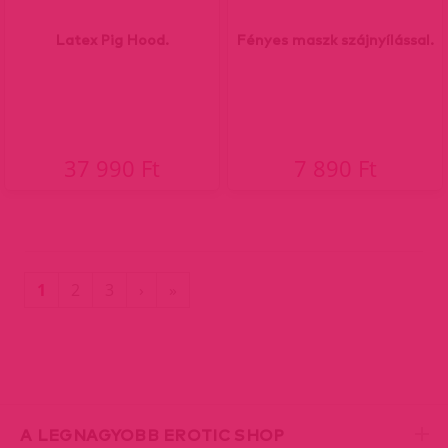
Latex Pig Hood.
Fényes maszk szájnyílással.
37 990 Ft
7 890 Ft
(current)
Utolsó
1
2
3
›
»
oldal
A LEGNAGYOBB EROTIC SHOP