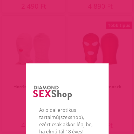
2 490 Ft
4 890 Ft
Több típus
Harris szopómaszk
Phillips piros maszk
Az oldal erotikus
tartalmú(szexshop),
4 290 Ft
4 190 Ft
ezért csak akkor lépj be,
ha elmúltál 18 éves!