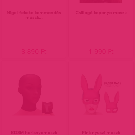
Nigel fekete kommandós
Csillogó koponya maszk
maszk...
3 890 Ft
1 990 Ft
BDSM harisnyamaszk
Pink nyuszi maszk